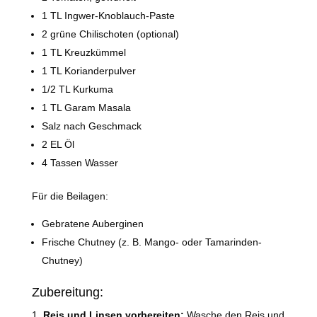
1 TL Ingwer-Knoblauch-Paste
2 grüne Chilischoten (optional)
1 TL Kreuzkümmel
1 TL Korianderpulver
1/2 TL Kurkuma
1 TL Garam Masala
Salz nach Geschmack
2 EL Öl
4 Tassen Wasser
Für die Beilagen:
Gebratene Auberginen
Frische Chutney (z. B. Mango- oder Tamarinden-
Chutney)
Zubereitung:
Reis und Linsen vorbereiten:
Wasche den Reis und