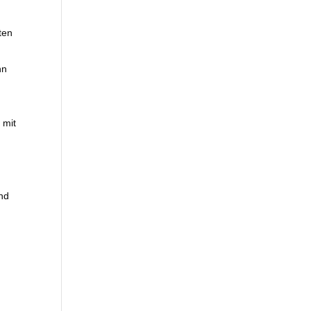
ten
nn
 mit
end