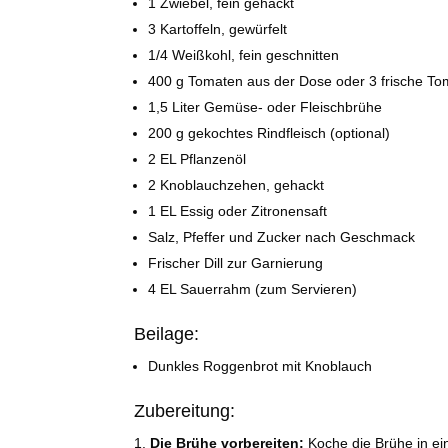
1 Zwiebel, fein gehackt
3 Kartoffeln, gewürfelt
1/4 Weißkohl, fein geschnitten
400 g Tomaten aus der Dose oder 3 frische To
1,5 Liter Gemüse- oder Fleischbrühe
200 g gekochtes Rindfleisch (optional)
2 EL Pflanzenöl
2 Knoblauchzehen, gehackt
1 EL Essig oder Zitronensaft
Salz, Pfeffer und Zucker nach Geschmack
Frischer Dill zur Garnierung
4 EL Sauerrahm (zum Servieren)
Beilage:
Dunkles Roggenbrot mit Knoblauch
Zubereitung:
Die Brühe vorbereiten:
Koche die Brühe in ein