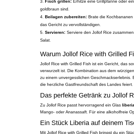
Fisch grillen:
Erhitze eine Grillpfanne oder eine
goldbraun sind.
Beilagen zubereiten:
Brate die Kochbananen in
das Gericht zu vervollständigen.
Servieren:
Serviere den Jollof Rice zusammen
Salat.
Warum Jollof Rice with Grilled F
Jollof Rice with Grilled Fish ist ein Gericht, das 
verwurzelt ist. Die Kombination aus dem würzigen
zu einem unvergesslichen Geschmackserlebnis. Es 
die herzliche Gastfreundschaft des Landes feiert.
Das perfekte Getränk zu Jollof Ri
Zu Jollof Rice passt hervorragend ein Glas
liber
Mango- oder Ananassaft. Für eine alkoholfreie Op
Ein Stück Liberia auf deinem Ti
Mit Jollof Rice with Grilled Fish bringst du ein St