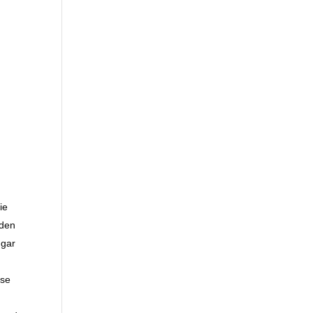
ie
 den
 gar
sse