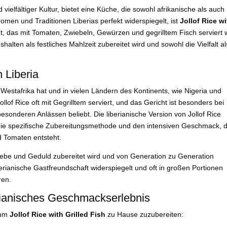
 vielfältiger Kultur, bietet eine Küche, die sowohl afrikanische als auch
Aromen und Traditionen Liberias perfekt widerspiegelt, ist
Jollof Rice w
ht, das mit Tomaten, Zwiebeln, Gewürzen und gegrilltem Fisch serviert w
ushalten als festliches Mahlzeit zubereitet wird und sowohl die Vielfalt al
n Liberia
n Westafrika hat und in vielen Ländern des Kontinents, wie Nigeria und
Jollof Rice oft mit Gegrilltem serviert, und das Gericht ist besonders bei
sonderen Anlässen beliebt. Die liberianische Version von Jollof Rice
 die spezifische Zubereitungsmethode und den intensiven Geschmack, 
 Tomaten entsteht.
el Liebe und Geduld zubereitet wird und von Generation zu Generation
iberianische Gastfreundschaft widerspiegelt und oft in großen Portionen
ren.
erianisches Geschmackserlebnis
 um
Jollof Rice with Grilled Fish
zu Hause zuzubereiten: