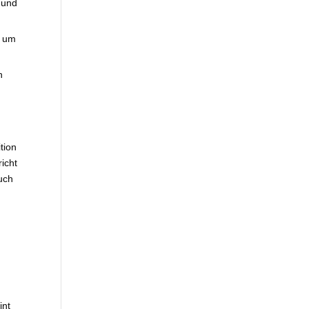
r und
, um
n
ition
icht
auch
int