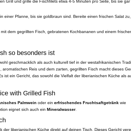
n Grill und grille die Fischfilets etwa 4-5 Minuten pro Seite, bis sie ga
 einer Pfanne, bis sie goldbraun sind. Bereite einen frischen Salat zu
 mit dem gegrillten Fisch, gebratenen Kochbananen und einem frische
ish so besonders ist
sowohl geschmacklich als auch kulturell tief in der westafrikanischen Trad
, aromatischen Reis und dem zarten, gegrillten Fisch macht dieses Ger
ist ein Gericht, das sowohl die Vielfalt der liberianischen Küche als 
ce with Grilled Fish
ianisches Palmwein
oder ein
erfrischendes Fruchtsaftgetränk
wie
tion eignet sich auch ein
Mineralwasser
.
sch
ück der liberianischen Küche direkt auf deinen Tisch. Dieses Gericht vere