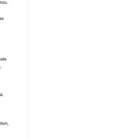
nzu.
as
hste
,
nk
tion,