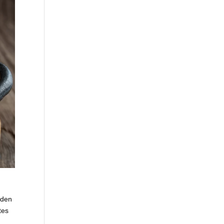
 den
tes