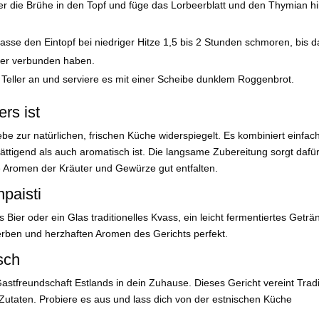
 die Brühe in den Topf und füge das Lorbeerblatt und den Thymian hi
sse den Eintopf bei niedriger Hitze 1,5 bis 2 Stunden schmoren, bis d
nder verbunden haben.
 Teller an und serviere es mit einer Scheibe dunklem Roggenbrot.
rs ist
Liebe zur natürlichen, frischen Küche widerspiegelt. Es kombiniert einfac
sättigend als auch aromatisch ist. Die langsame Zubereitung sorgt dafür
e Aromen der Kräuter und Gewürze gut entfalten.
paisti
s Bier oder ein Glas traditionelles Kvass, ein leicht fermentiertes Geträ
rben und herzhaften Aromen des Gerichts perfekt.
sch
Gastfreundschaft Estlands in dein Zuhause. Dieses Gericht vereint Tradi
Zutaten. Probiere es aus und lass dich von der estnischen Küche