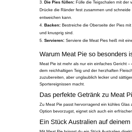
Die Pies füllen:
Fülle die Teigschalen mit der 
Drücke die Ränder fest zusammen und schneide mi
entweichen kann.
Backen:
Bestreiche die Oberseite der Pies mit
und knusprig sind.
Servieren:
Serviere die Meat Pies heiß mit ein
Warum Meat Pie so besonders i
Meat Pie ist mehr als nur ein einfaches Gericht – 
dem reichhaltigen Teig und der herzhaften Fleisc
zuzubereiten, aber unglaublich lecker und sättige
Sportereignissen macht.
Das perfekte Getränk zu Meat P
Zu Meat Pie passt hervorragend ein kühles Glas a
Option bevorzugst, eignet sich auch ein erfrische
Ein Stück Australien auf deinem
Mit Meat Pie bringst du ein Stück Australien direk