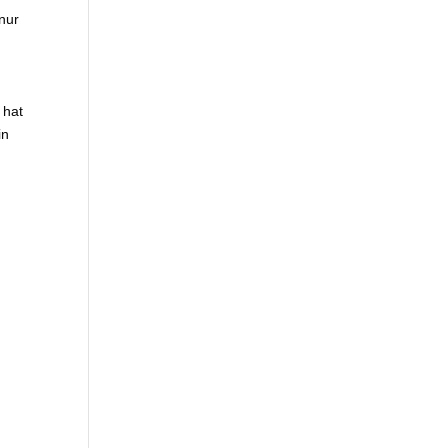
 nur
 hat
in