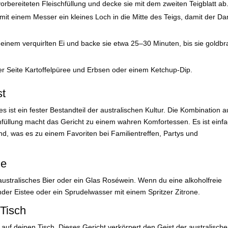
vorbereiteten Fleischfüllung und decke sie mit dem zweiten Teigblatt ab
t einem Messer ein kleines Loch in die Mitte des Teigs, damit der D
 einem verquirlten Ei und backe sie etwa 25–30 Minuten, bis sie goldb
er Seite Kartoffelpüree und Erbsen oder einem Ketchup-Dip.
st
es ist ein fester Bestandteil der australischen Kultur. Die Kombination 
hfüllung macht das Gericht zu einem wahren Komfortessen. Es ist einf
nd, was es zu einem Favoriten bei Familientreffen, Partys und
ie
ustralisches Bier oder ein Glas Roséwein. Wenn du eine alkoholfreie
nder Eistee oder ein Sprudelwasser mit einem Spritzer Zitrone.
 Tisch
t auf deinen Tisch. Dieses Gericht verkörpert den Geist der australisch