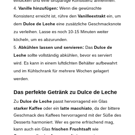
eindicken und eine sirupartige Konsistenz annehmen.
Vanille hinzufügen:
Wenn die gewünschte
Konsistenz erreicht ist, rühre den
Vanilleextrakt
ein, um
dem
Dulce de Leche
eine zusätzliche Geschmacksnote
zu verleihen. Lasse es noch 10-15 Minuten weiter
köcheln, um es abzurunden.
Abkühlen lassen und servieren:
Das
Dulce de
Leche
sollte vollständig abkühlen, bevor es serviert
wird. Es kann in einem luftdichten Behälter aufbewahrt
und im Kühlschrank für mehrere Wochen gelagert
werden.
Das perfekte Getränk zu Dulce de Leche
Zu
Dulce de Leche
passt hervorragend ein Glas
starker Kaffee
oder ein
latte macchiato
, da der bittere
Geschmack des Kaffees hervorragend mit der Süße des
Desserts harmoniert. Wer es gerne erfrischend mag,
kann auch ein Glas
frischen Fruchtsaft
wie