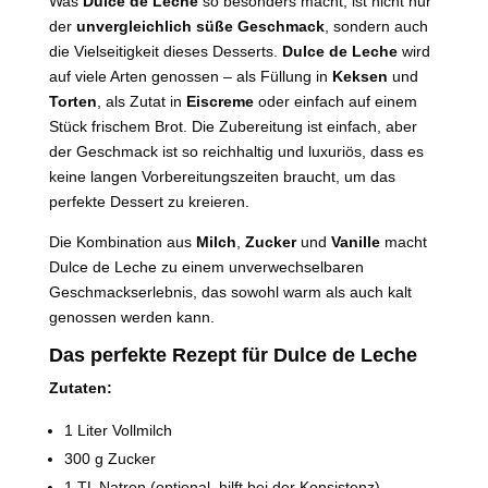
Was
Dulce de Leche
so besonders macht, ist nicht nur
der
unvergleichlich süße Geschmack
, sondern auch
die Vielseitigkeit dieses Desserts.
Dulce de Leche
wird
auf viele Arten genossen – als Füllung in
Keksen
und
Torten
, als Zutat in
Eiscreme
oder einfach auf einem
Stück frischem Brot. Die Zubereitung ist einfach, aber
der Geschmack ist so reichhaltig und luxuriös, dass es
keine langen Vorbereitungszeiten braucht, um das
perfekte Dessert zu kreieren.
Die Kombination aus
Milch
,
Zucker
und
Vanille
macht
Dulce de Leche zu einem unverwechselbaren
Geschmackserlebnis, das sowohl warm als auch kalt
genossen werden kann.
Das perfekte Rezept für Dulce de Leche
Zutaten:
1 Liter Vollmilch
300 g Zucker
1 TL Natron (optional, hilft bei der Konsistenz)