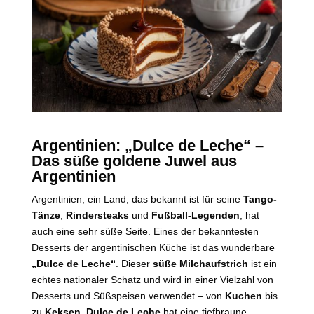
Argentinien: „Dulce de Leche“ –
Das süße goldene Juwel aus
Argentinien
Argentinien, ein Land, das bekannt ist für seine
Tango-
Tänze
,
Rindersteaks
und
Fußball-Legenden
, hat
auch eine sehr süße Seite. Eines der bekanntesten
Desserts der argentinischen Küche ist das wunderbare
„Dulce de Leche“
. Dieser
süße Milchaufstrich
ist ein
echtes nationaler Schatz und wird in einer Vielzahl von
Desserts und Süßspeisen verwendet – von
Kuchen
bis
zu
Keksen
.
Dulce de Leche
hat eine tiefbraune,